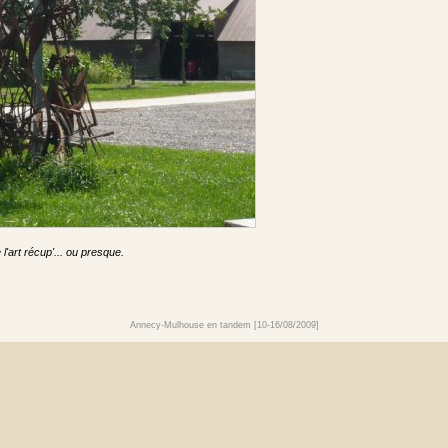
 l'art récup'... ou presque.
Annecy-Mulhouse en tandem [10-16/08/2009]