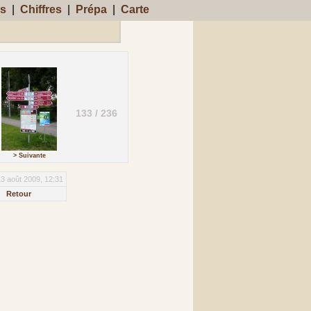
s
|
Chiffres
|
Prépa
|
Carte
133 / 236
> Suivante
13 août 2009, 12:31
Retour