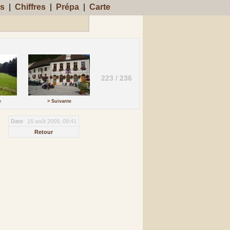
s
|
Chiffres
|
Prépa
|
Carte
223 / 236
e
> Suivante
Date
16 août 2009, 09:41
Retour