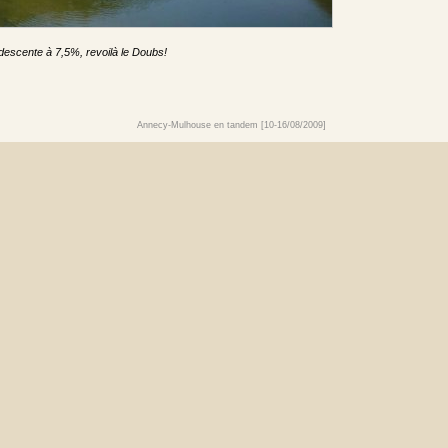
descente à 7,5%, revoilà le Doubs!
Annecy-Mulhouse en tandem [10-16/08/2009]