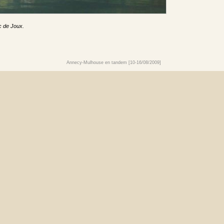
c de Joux.
Annecy-Mulhouse en tandem [10-16/08/2009]