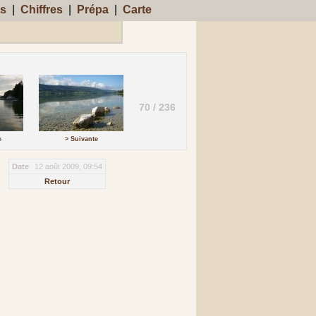
s
|
Chiffres
|
Prépa
|
Carte
70 / 236
e
> Suivante
Date
12 août 2009, 09:54
Retour